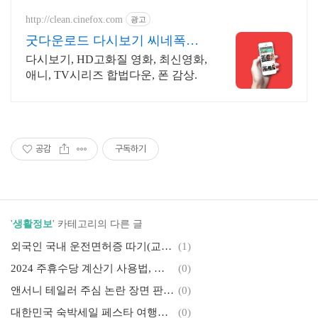
http://clean.cinefox.com
광고
굿다운로드 다시보기 씨네폭스
중드 일드 30%할인
다시보기, HD고화질 영화, 최신영화,
애니, TV시리즈 합법다운, 폰 감상.
공감
구독하기
'
생활정보
' 카테고리의 다른 글
외국인 국내 운전면허증 따기(교환 총정리, 꿀팁 확인)
(1)
2024 주휴수당 계산기 사용법, 계산방법 및 주의사항(알바몬, 네이버계산기)
(0)
앤서니 테일러 주심 논란 장면 판단하기
(0)
대한민국 숙박세일 페스타 여행사 별 할인권(할인쿠폰) 발급받기
(0)